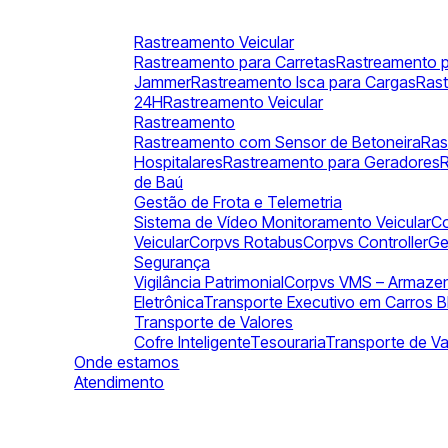
Rastreamento Veicular
Rastreamento para Carretas
Rastreamento p
Jammer
Rastreamento Isca para Cargas
Ras
24H
Rastreamento Veicular
Rastreamento
Rastreamento com Sensor de Betoneira
Ras
Hospitalares
Rastreamento para Geradores
de Baú
Gestão de Frota e Telemetria
Sistema de Vídeo Monitoramento Veicular
Co
Veicular
Corpvs Rotabus
Corpvs Controller
Ge
Segurança
Vigilância Patrimonial
Corpvs VMS – Armazen
Eletrônica
Transporte Executivo em Carros B
Transporte de Valores
Cofre Inteligente
Tesouraria
Transporte de Va
Onde estamos
Atendimento