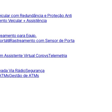
icular com Redundância e Proteção Anti
nto Veicular + Assistência
reamento para Equip.
rtátil
Rastreamento com Sensor de Porta
m Assistente Virtual Corpvs
Telemetria
vada Via Rádio
Segurança
 ATMs
Gestão de ATMs