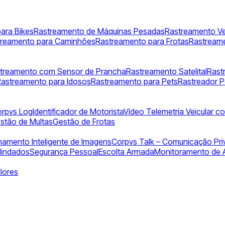
ara Bikes
Rastreamento de Máquinas Pesadas
Rastreamento Ve
treamento para Caminhões
Rastreamento para Frotas
Rastreame
treamento com Sensor de Prancha
Rastreamento Satelital
Rast
Rastreamento para Idosos
Rastreamento para Pets
Rastreador Po
rpvs Log
Identificador de Motorista
Vídeo Telemetria Veicular co
stão de Multas
Gestão de Frotas
amento Inteligente de Imagens
Corpvs Talk – Comunicação Pri
lindados
Segurança Pessoal
Escolta Armada
Monitoramento de
lores