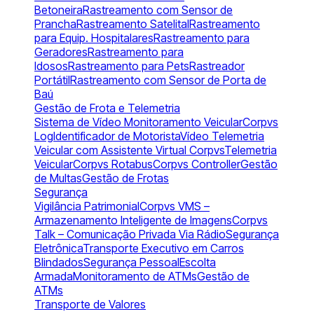
Betoneira
Rastreamento com Sensor de
Prancha
Rastreamento Satelital
Rastreamento
para Equip. Hospitalares
Rastreamento para
Geradores
Rastreamento para
Idosos
Rastreamento para Pets
Rastreador
Portátil
Rastreamento com Sensor de Porta de
Baú
Gestão de Frota e Telemetria
Sistema de Vídeo Monitoramento Veicular
Corpvs
Log
Identificador de Motorista
Vídeo Telemetria
Veicular com Assistente Virtual Corpvs
Telemetria
Veicular
Corpvs Rotabus
Corpvs Controller
Gestão
de Multas
Gestão de Frotas
Segurança
Vigilância Patrimonial
Corpvs VMS –
Armazenamento Inteligente de Imagens
Corpvs
Talk – Comunicação Privada Via Rádio
Segurança
Eletrônica
Transporte Executivo em Carros
Blindados
Segurança Pessoal
Escolta
Armada
Monitoramento de ATMs
Gestão de
ATMs
Transporte de Valores