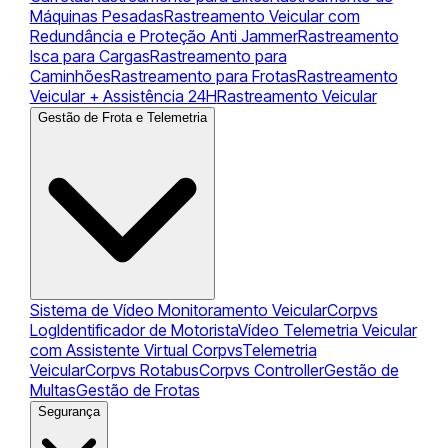
Máquinas Pesadas
Rastreamento Veicular com
Redundância e Proteção Anti Jammer
Rastreamento
Isca para Cargas
Rastreamento para
Caminhões
Rastreamento para Frotas
Rastreamento
Veicular + Assistência 24H
Rastreamento Veicular
Gestão de Frota e Telemetria
Sistema de Vídeo Monitoramento Veicular
Corpvs
Log
Identificador de Motorista
Vídeo Telemetria Veicular
com Assistente Virtual Corpvs
Telemetria
Veicular
Corpvs Rotabus
Corpvs Controller
Gestão de
Multas
Gestão de Frotas
Segurança