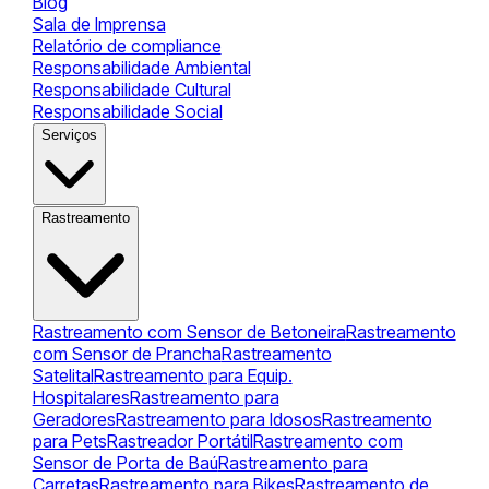
Blog
Sala de Imprensa
Relatório de compliance
Responsabilidade Ambiental
Responsabilidade Cultural
Responsabilidade Social
Serviços
Rastreamento
Rastreamento com Sensor de Betoneira
Rastreamento
com Sensor de Prancha
Rastreamento
Satelital
Rastreamento para Equip.
Hospitalares
Rastreamento para
Geradores
Rastreamento para Idosos
Rastreamento
para Pets
Rastreador Portátil
Rastreamento com
Sensor de Porta de Baú
Rastreamento para
Carretas
Rastreamento para Bikes
Rastreamento de