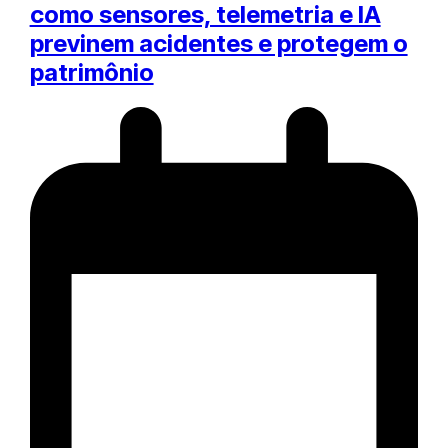
como sensores, telemetria e IA
previnem acidentes e protegem o
patrimônio