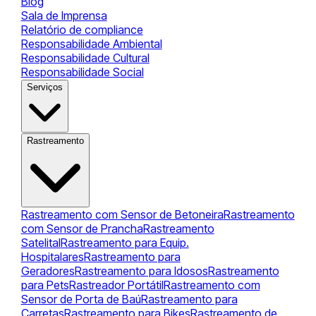
Blog
Sala de Imprensa
Relatório de compliance
Responsabilidade Ambiental
Responsabilidade Cultural
Responsabilidade Social
Serviços
Rastreamento
Rastreamento com Sensor de Betoneira
Rastreamento
com Sensor de Prancha
Rastreamento
Satelital
Rastreamento para Equip.
Hospitalares
Rastreamento para
Geradores
Rastreamento para Idosos
Rastreamento
para Pets
Rastreador Portátil
Rastreamento com
Sensor de Porta de Baú
Rastreamento para
Carretas
Rastreamento para Bikes
Rastreamento de