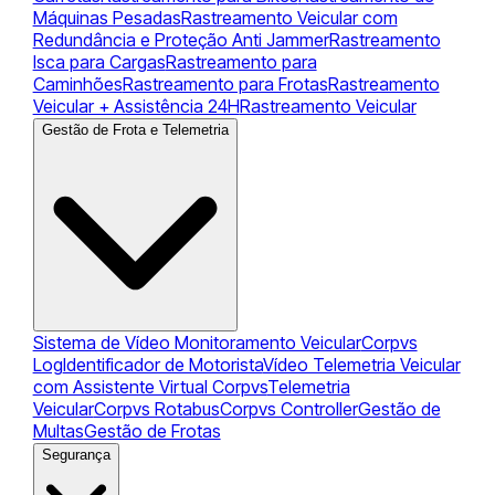
Máquinas Pesadas
Rastreamento Veicular com
Redundância e Proteção Anti Jammer
Rastreamento
Isca para Cargas
Rastreamento para
Caminhões
Rastreamento para Frotas
Rastreamento
Veicular + Assistência 24H
Rastreamento Veicular
Gestão de Frota e Telemetria
Sistema de Vídeo Monitoramento Veicular
Corpvs
Log
Identificador de Motorista
Vídeo Telemetria Veicular
com Assistente Virtual Corpvs
Telemetria
Veicular
Corpvs Rotabus
Corpvs Controller
Gestão de
Multas
Gestão de Frotas
Segurança