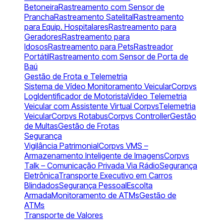
Betoneira
Rastreamento com Sensor de
Prancha
Rastreamento Satelital
Rastreamento
para Equip. Hospitalares
Rastreamento para
Geradores
Rastreamento para
Idosos
Rastreamento para Pets
Rastreador
Portátil
Rastreamento com Sensor de Porta de
Baú
Gestão de Frota e Telemetria
Sistema de Vídeo Monitoramento Veicular
Corpvs
Log
Identificador de Motorista
Vídeo Telemetria
Veicular com Assistente Virtual Corpvs
Telemetria
Veicular
Corpvs Rotabus
Corpvs Controller
Gestão
de Multas
Gestão de Frotas
Segurança
Vigilância Patrimonial
Corpvs VMS –
Armazenamento Inteligente de Imagens
Corpvs
Talk – Comunicação Privada Via Rádio
Segurança
Eletrônica
Transporte Executivo em Carros
Blindados
Segurança Pessoal
Escolta
Armada
Monitoramento de ATMs
Gestão de
ATMs
Transporte de Valores