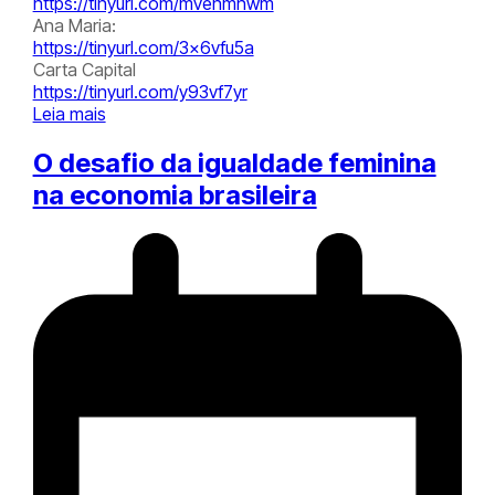
https://tinyurl.com/mvenmhwm
Ana Maria:
https://tinyurl.com/3x6vfu5a
Carta Capital
https://tinyurl.com/y93vf7yr
Leia mais
O desafio da igualdade feminina
na economia brasileira