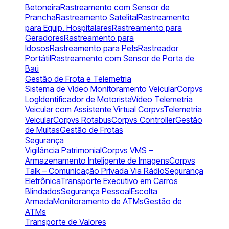
Betoneira
Rastreamento com Sensor de
Prancha
Rastreamento Satelital
Rastreamento
para Equip. Hospitalares
Rastreamento para
Geradores
Rastreamento para
Idosos
Rastreamento para Pets
Rastreador
Portátil
Rastreamento com Sensor de Porta de
Baú
Gestão de Frota e Telemetria
Sistema de Vídeo Monitoramento Veicular
Corpvs
Log
Identificador de Motorista
Vídeo Telemetria
Veicular com Assistente Virtual Corpvs
Telemetria
Veicular
Corpvs Rotabus
Corpvs Controller
Gestão
de Multas
Gestão de Frotas
Segurança
Vigilância Patrimonial
Corpvs VMS –
Armazenamento Inteligente de Imagens
Corpvs
Talk – Comunicação Privada Via Rádio
Segurança
Eletrônica
Transporte Executivo em Carros
Blindados
Segurança Pessoal
Escolta
Armada
Monitoramento de ATMs
Gestão de
ATMs
Transporte de Valores