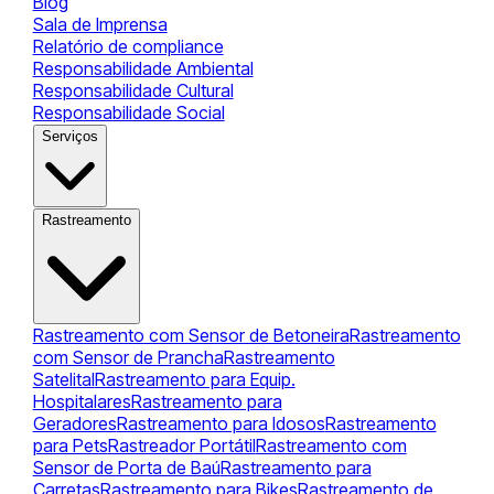
Blog
Sala de Imprensa
Relatório de compliance
Responsabilidade Ambiental
Responsabilidade Cultural
Responsabilidade Social
Serviços
Rastreamento
Rastreamento com Sensor de Betoneira
Rastreamento
com Sensor de Prancha
Rastreamento
Satelital
Rastreamento para Equip.
Hospitalares
Rastreamento para
Geradores
Rastreamento para Idosos
Rastreamento
para Pets
Rastreador Portátil
Rastreamento com
Sensor de Porta de Baú
Rastreamento para
Carretas
Rastreamento para Bikes
Rastreamento de