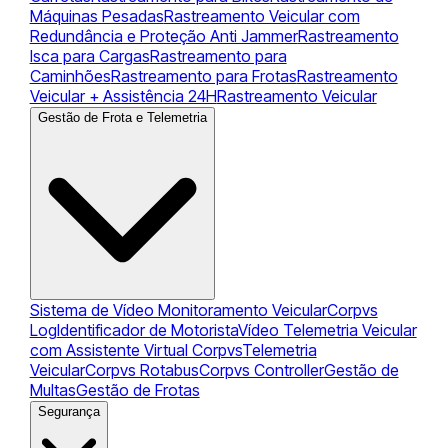
Máquinas Pesadas
Rastreamento Veicular com
Redundância e Proteção Anti Jammer
Rastreamento
Isca para Cargas
Rastreamento para
Caminhões
Rastreamento para Frotas
Rastreamento
Veicular + Assistência 24H
Rastreamento Veicular
Gestão de Frota e Telemetria
Sistema de Vídeo Monitoramento Veicular
Corpvs
Log
Identificador de Motorista
Vídeo Telemetria Veicular
com Assistente Virtual Corpvs
Telemetria
Veicular
Corpvs Rotabus
Corpvs Controller
Gestão de
Multas
Gestão de Frotas
Segurança