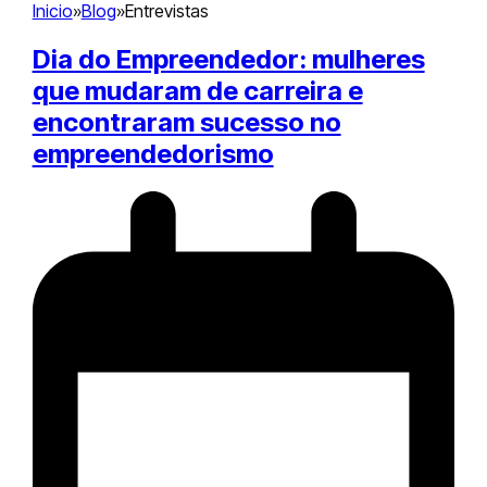
Inicio
»
Blog
»
Entrevistas
Dia do Empreendedor: mulheres
que mudaram de carreira e
encontraram sucesso no
empreendedorismo